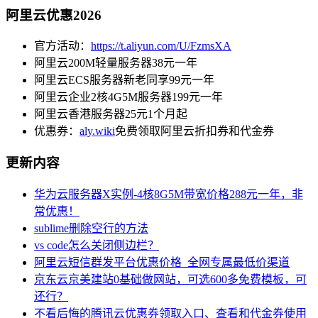
阿里云优惠2026
官方活动：
https://t.aliyun.com/U/FzmsXA
阿里云200M轻量服务器38元一年
阿里云ECS服务器新老同享99元一年
阿里云企业2核4G5M服务器199元一年
阿里云香港服务器25元1个月起
优惠券：
aly.wiki
免费领取阿里云折扣券和代金券
更新内容
华为云服务器X实例-4核8G5M带宽价格288元一年，非
常优惠！
sublime删除空行的方法
vs code怎么关闭侧边栏？
阿里云短信群发平台优惠价格_全网专属最低价渠道
京东云京美建站0基础做网站，可选600多免费模板，可
还行？
不看后悔的腾讯云优惠券领取入口、查看和代金券使用