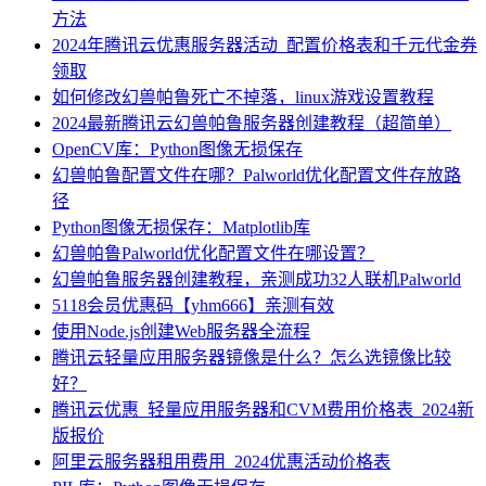
方法
2024年腾讯云优惠服务器活动_配置价格表和千元代金券
领取
如何修改幻兽帕鲁死亡不掉落，linux游戏设置教程
2024最新腾讯云幻兽帕鲁服务器创建教程（超简单）
OpenCV库：Python图像无损保存
幻兽帕鲁配置文件在哪？Palworld优化配置文件存放路
径
Python图像无损保存：Matplotlib库
幻兽帕鲁Palworld优化配置文件在哪设置？
幻兽帕鲁服务器创建教程，亲测成功32人联机Palworld
5118会员优惠码【yhm666】亲测有效
使用Node.js创建Web服务器全流程
腾讯云轻量应用服务器镜像是什么？怎么选镜像比较
好？
腾讯云优惠_轻量应用服务器和CVM费用价格表_2024新
版报价
阿里云服务器租用费用_2024优惠活动价格表