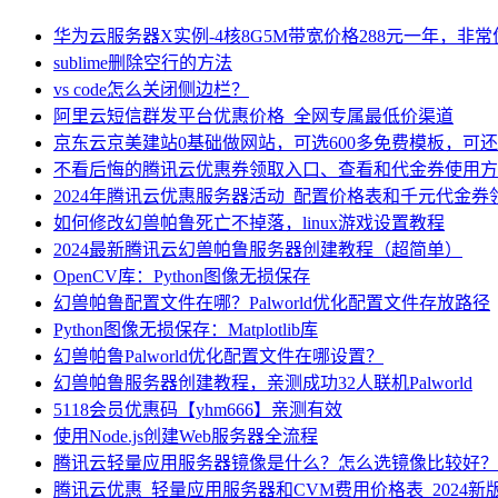
华为云服务器X实例-4核8G5M带宽价格288元一年，非
sublime删除空行的方法
vs code怎么关闭侧边栏？
阿里云短信群发平台优惠价格_全网专属最低价渠道
京东云京美建站0基础做网站，可选600多免费模板，可
不看后悔的腾讯云优惠券领取入口、查看和代金券使用方
2024年腾讯云优惠服务器活动_配置价格表和千元代金券
如何修改幻兽帕鲁死亡不掉落，linux游戏设置教程
2024最新腾讯云幻兽帕鲁服务器创建教程（超简单）
OpenCV库：Python图像无损保存
幻兽帕鲁配置文件在哪？Palworld优化配置文件存放路径
Python图像无损保存：Matplotlib库
幻兽帕鲁Palworld优化配置文件在哪设置？
幻兽帕鲁服务器创建教程，亲测成功32人联机Palworld
5118会员优惠码【yhm666】亲测有效
使用Node.js创建Web服务器全流程
腾讯云轻量应用服务器镜像是什么？怎么选镜像比较好？
腾讯云优惠_轻量应用服务器和CVM费用价格表_2024新