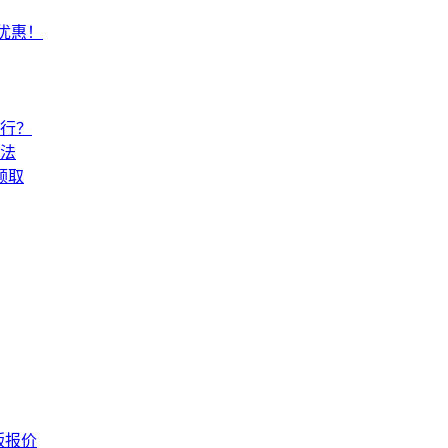
常优惠！
还行？
法
领取
版报价