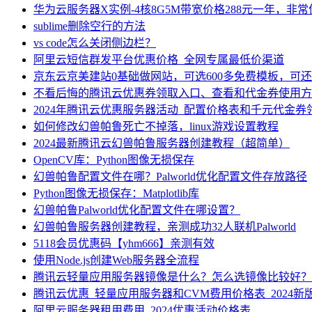
华为云服务器X实例-4核8G5M带宽价格288元一年，非
sublime删除空行的方法
vs code怎么关闭侧边栏？
阿里云短信群发平台优惠价格_全网专属最低价渠道
京东云京美建站0基础做网站，可选600多免费模板，可
不看后悔的腾讯云优惠券领取入口、查看和代金券使用方
2024年腾讯云优惠服务器活动_配置价格表和千元代金券
如何修改幻兽帕鲁死亡不掉落，linux游戏设置教程
2024最新腾讯云幻兽帕鲁服务器创建教程（超简单）
OpenCV库：Python图像无损保存
幻兽帕鲁配置文件在哪？Palworld优化配置文件存放路径
Python图像无损保存：Matplotlib库
幻兽帕鲁Palworld优化配置文件在哪设置？
幻兽帕鲁服务器创建教程，亲测成功32人联机Palworld
5118会员优惠码【yhm666】亲测有效
使用Node.js创建Web服务器全流程
腾讯云轻量应用服务器镜像是什么？怎么选镜像比较好？
腾讯云优惠_轻量应用服务器和CVM费用价格表_2024新
阿里云服务器租用费用_2024优惠活动价格表