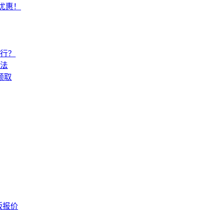
常优惠！
还行？
法
领取
版报价