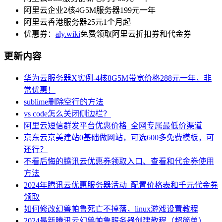
阿里云企业2核4G5M服务器199元一年
阿里云香港服务器25元1个月起
优惠券：
aly.wiki
免费领取阿里云折扣券和代金券
更新内容
华为云服务器X实例-4核8G5M带宽价格288元一年，非
常优惠！
sublime删除空行的方法
vs code怎么关闭侧边栏？
阿里云短信群发平台优惠价格_全网专属最低价渠道
京东云京美建站0基础做网站，可选600多免费模板，可
还行？
不看后悔的腾讯云优惠券领取入口、查看和代金券使用
方法
2024年腾讯云优惠服务器活动_配置价格表和千元代金券
领取
如何修改幻兽帕鲁死亡不掉落，linux游戏设置教程
2024最新腾讯云幻兽帕鲁服务器创建教程（超简单）