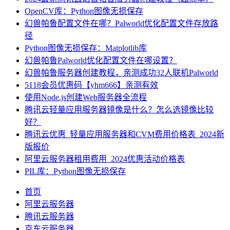
OpenCV库：Python图像无损保存
幻兽帕鲁配置文件在哪？Palworld优化配置文件存放路
径
Python图像无损保存：Matplotlib库
幻兽帕鲁Palworld优化配置文件在哪设置？
幻兽帕鲁服务器创建教程，亲测成功32人联机Palworld
5118会员优惠码【yhm666】亲测有效
使用Node.js创建Web服务器全流程
腾讯云轻量应用服务器镜像是什么？怎么选镜像比较
好？
腾讯云优惠_轻量应用服务器和CVM费用价格表_2024新
版报价
阿里云服务器租用费用_2024优惠活动价格表
PIL库：Python图像无损保存
首页
阿里云服务器
腾讯云服务器
京东云服务器