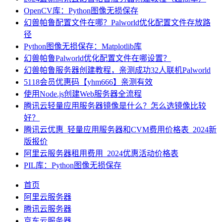
OpenCV库：Python图像无损保存
幻兽帕鲁配置文件在哪？Palworld优化配置文件存放路
径
Python图像无损保存：Matplotlib库
幻兽帕鲁Palworld优化配置文件在哪设置？
幻兽帕鲁服务器创建教程，亲测成功32人联机Palworld
5118会员优惠码【yhm666】亲测有效
使用Node.js创建Web服务器全流程
腾讯云轻量应用服务器镜像是什么？怎么选镜像比较
好？
腾讯云优惠_轻量应用服务器和CVM费用价格表_2024新
版报价
阿里云服务器租用费用_2024优惠活动价格表
PIL库：Python图像无损保存
首页
阿里云服务器
腾讯云服务器
京东云服务器