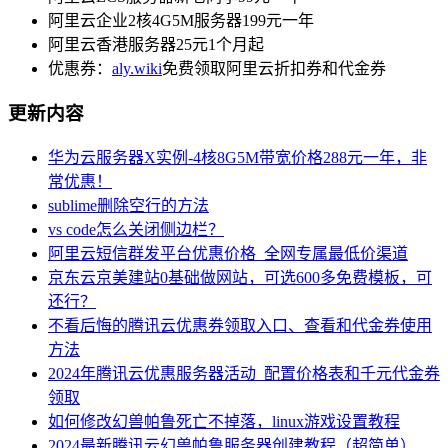
阿里云企业2核4G5M服务器199元一年
阿里云香港服务器25元1个月起
优惠券：
aly.wiki
免费领取阿里云折扣券和代金券
更新内容
华为云服务器X实例-4核8G5M带宽价格288元一年，非
常优惠！
sublime删除空行的方法
vs code怎么关闭侧边栏？
阿里云短信群发平台优惠价格_全网专属最低价渠道
京东云京美建站0基础做网站，可选600多免费模板，可
还行？
不看后悔的腾讯云优惠券领取入口、查看和代金券使用
方法
2024年腾讯云优惠服务器活动_配置价格表和千元代金券
领取
如何修改幻兽帕鲁死亡不掉落，linux游戏设置教程
2024最新腾讯云幻兽帕鲁服务器创建教程（超简单）