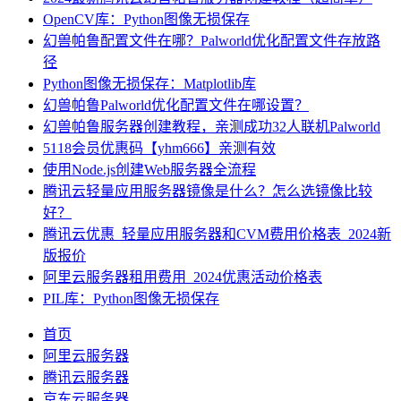
OpenCV库：Python图像无损保存
幻兽帕鲁配置文件在哪？Palworld优化配置文件存放路
径
Python图像无损保存：Matplotlib库
幻兽帕鲁Palworld优化配置文件在哪设置？
幻兽帕鲁服务器创建教程，亲测成功32人联机Palworld
5118会员优惠码【yhm666】亲测有效
使用Node.js创建Web服务器全流程
腾讯云轻量应用服务器镜像是什么？怎么选镜像比较
好？
腾讯云优惠_轻量应用服务器和CVM费用价格表_2024新
版报价
阿里云服务器租用费用_2024优惠活动价格表
PIL库：Python图像无损保存
首页
阿里云服务器
腾讯云服务器
京东云服务器