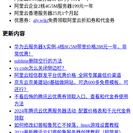
阿里云企业2核4G5M服务器199元一年
阿里云香港服务器25元1个月起
优惠券：
aly.wiki
免费领取阿里云折扣券和代金券
更新内容
华为云服务器X实例-4核8G5M带宽价格288元一年，非
常优惠！
sublime删除空行的方法
vs code怎么关闭侧边栏？
阿里云短信群发平台优惠价格_全网专属最低价渠道
京东云京美建站0基础做网站，可选600多免费模板，可
还行？
不看后悔的腾讯云优惠券领取入口、查看和代金券使用
方法
2024年腾讯云优惠服务器活动_配置价格表和千元代金券
领取
如何修改幻兽帕鲁死亡不掉落，linux游戏设置教程
2024最新腾讯云幻兽帕鲁服务器创建教程（超简单）