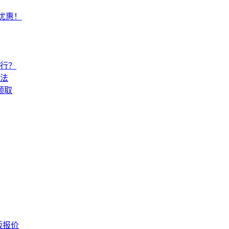
常优惠！
还行？
法
领取
版报价