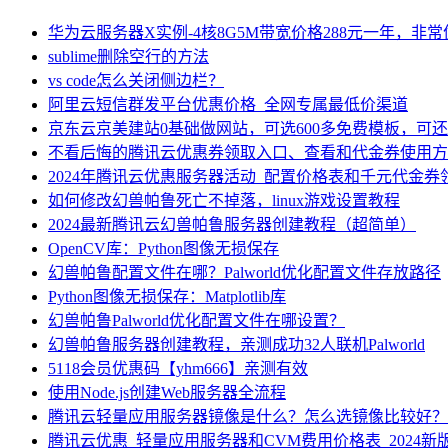
华为云服务器X实例-4核8G5M带宽价格288元一年，非
sublime删除空行的方法
vs code怎么关闭侧边栏？
阿里云短信群发平台优惠价格_全网专属最低价渠道
京东云京美建站0基础做网站，可选600多免费模板，可
不看后悔的腾讯云优惠券领取入口、查看和代金券使用方
2024年腾讯云优惠服务器活动_配置价格表和千元代金券
如何修改幻兽帕鲁死亡不掉落，linux游戏设置教程
2024最新腾讯云幻兽帕鲁服务器创建教程（超简单）
OpenCV库：Python图像无损保存
幻兽帕鲁配置文件在哪？Palworld优化配置文件存放路径
Python图像无损保存：Matplotlib库
幻兽帕鲁Palworld优化配置文件在哪设置？
幻兽帕鲁服务器创建教程，亲测成功32人联机Palworld
5118会员优惠码【yhm666】亲测有效
使用Node.js创建Web服务器全流程
腾讯云轻量应用服务器镜像是什么？怎么选镜像比较好？
腾讯云优惠_轻量应用服务器和CVM费用价格表_2024新