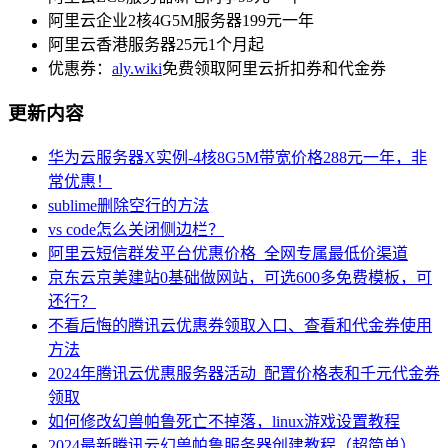
阿里云企业2核4G5M服务器199元一年
阿里云香港服务器25元1个月起
优惠券：
aly.wiki
免费领取阿里云折扣券和代金券
更新内容
华为云服务器X实例-4核8G5M带宽价格288元一年，非
常优惠！
sublime删除空行的方法
vs code怎么关闭侧边栏？
阿里云短信群发平台优惠价格_全网专属最低价渠道
京东云京美建站0基础做网站，可选600多免费模板，可
还行？
不看后悔的腾讯云优惠券领取入口、查看和代金券使用
方法
2024年腾讯云优惠服务器活动_配置价格表和千元代金券
领取
如何修改幻兽帕鲁死亡不掉落，linux游戏设置教程
2024最新腾讯云幻兽帕鲁服务器创建教程（超简单）