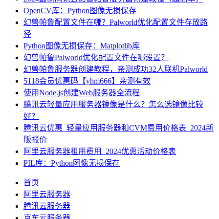
OpenCV库：Python图像无损保存
幻兽帕鲁配置文件在哪？Palworld优化配置文件存放路
径
Python图像无损保存：Matplotlib库
幻兽帕鲁Palworld优化配置文件在哪设置？
幻兽帕鲁服务器创建教程，亲测成功32人联机Palworld
5118会员优惠码【yhm666】亲测有效
使用Node.js创建Web服务器全流程
腾讯云轻量应用服务器镜像是什么？怎么选镜像比较
好？
腾讯云优惠_轻量应用服务器和CVM费用价格表_2024新
版报价
阿里云服务器租用费用_2024优惠活动价格表
PIL库：Python图像无损保存
首页
阿里云服务器
腾讯云服务器
京东云服务器