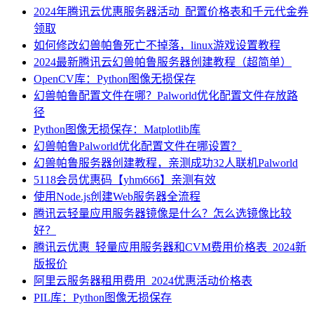
2024年腾讯云优惠服务器活动_配置价格表和千元代金券
领取
如何修改幻兽帕鲁死亡不掉落，linux游戏设置教程
2024最新腾讯云幻兽帕鲁服务器创建教程（超简单）
OpenCV库：Python图像无损保存
幻兽帕鲁配置文件在哪？Palworld优化配置文件存放路
径
Python图像无损保存：Matplotlib库
幻兽帕鲁Palworld优化配置文件在哪设置？
幻兽帕鲁服务器创建教程，亲测成功32人联机Palworld
5118会员优惠码【yhm666】亲测有效
使用Node.js创建Web服务器全流程
腾讯云轻量应用服务器镜像是什么？怎么选镜像比较
好？
腾讯云优惠_轻量应用服务器和CVM费用价格表_2024新
版报价
阿里云服务器租用费用_2024优惠活动价格表
PIL库：Python图像无损保存