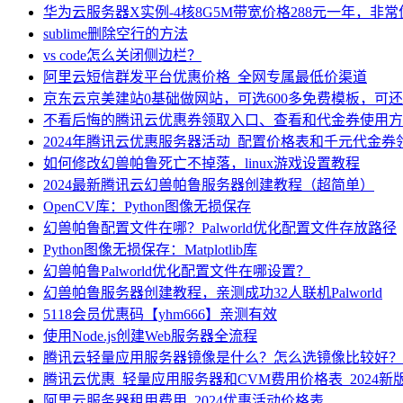
华为云服务器X实例-4核8G5M带宽价格288元一年，非
sublime删除空行的方法
vs code怎么关闭侧边栏？
阿里云短信群发平台优惠价格_全网专属最低价渠道
京东云京美建站0基础做网站，可选600多免费模板，可
不看后悔的腾讯云优惠券领取入口、查看和代金券使用方
2024年腾讯云优惠服务器活动_配置价格表和千元代金券
如何修改幻兽帕鲁死亡不掉落，linux游戏设置教程
2024最新腾讯云幻兽帕鲁服务器创建教程（超简单）
OpenCV库：Python图像无损保存
幻兽帕鲁配置文件在哪？Palworld优化配置文件存放路径
Python图像无损保存：Matplotlib库
幻兽帕鲁Palworld优化配置文件在哪设置？
幻兽帕鲁服务器创建教程，亲测成功32人联机Palworld
5118会员优惠码【yhm666】亲测有效
使用Node.js创建Web服务器全流程
腾讯云轻量应用服务器镜像是什么？怎么选镜像比较好？
腾讯云优惠_轻量应用服务器和CVM费用价格表_2024新
阿里云服务器租用费用_2024优惠活动价格表