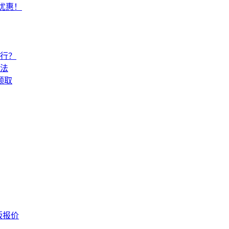
常优惠！
还行？
法
领取
版报价