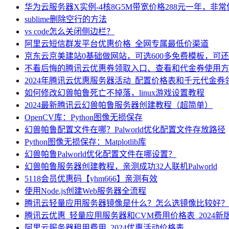
华为云服务器X实例-4核8G5M带宽价格288元一年，非
sublime删除空行的方法
vs code怎么关闭侧边栏？
阿里云短信群发平台优惠价格_全网专属最低价渠道
京东云京美建站0基础做网站，可选600多免费模板，可
不看后悔的腾讯云优惠券领取入口、查看和代金券使用方
2024年腾讯云优惠服务器活动_配置价格表和千元代金券
如何修改幻兽帕鲁死亡不掉落，linux游戏设置教程
2024最新腾讯云幻兽帕鲁服务器创建教程（超简单）
OpenCV库：Python图像无损保存
幻兽帕鲁配置文件在哪？Palworld优化配置文件存放路径
Python图像无损保存：Matplotlib库
幻兽帕鲁Palworld优化配置文件在哪设置？
幻兽帕鲁服务器创建教程，亲测成功32人联机Palworld
5118会员优惠码【yhm666】亲测有效
使用Node.js创建Web服务器全流程
腾讯云轻量应用服务器镜像是什么？怎么选镜像比较好？
腾讯云优惠_轻量应用服务器和CVM费用价格表_2024新
阿里云服务器租用费用_2024优惠活动价格表