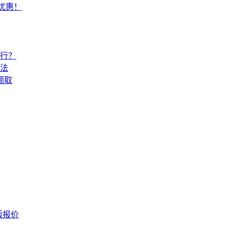
常优惠！
还行？
法
领取
版报价