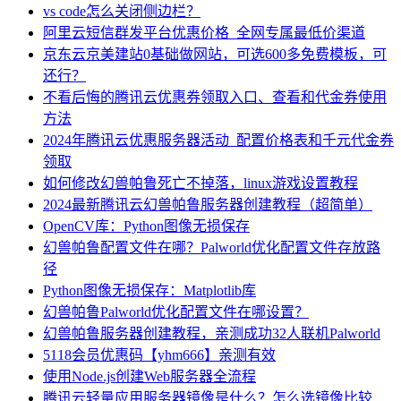
vs code怎么关闭侧边栏？
阿里云短信群发平台优惠价格_全网专属最低价渠道
京东云京美建站0基础做网站，可选600多免费模板，可
还行？
不看后悔的腾讯云优惠券领取入口、查看和代金券使用
方法
2024年腾讯云优惠服务器活动_配置价格表和千元代金券
领取
如何修改幻兽帕鲁死亡不掉落，linux游戏设置教程
2024最新腾讯云幻兽帕鲁服务器创建教程（超简单）
OpenCV库：Python图像无损保存
幻兽帕鲁配置文件在哪？Palworld优化配置文件存放路
径
Python图像无损保存：Matplotlib库
幻兽帕鲁Palworld优化配置文件在哪设置？
幻兽帕鲁服务器创建教程，亲测成功32人联机Palworld
5118会员优惠码【yhm666】亲测有效
使用Node.js创建Web服务器全流程
腾讯云轻量应用服务器镜像是什么？怎么选镜像比较