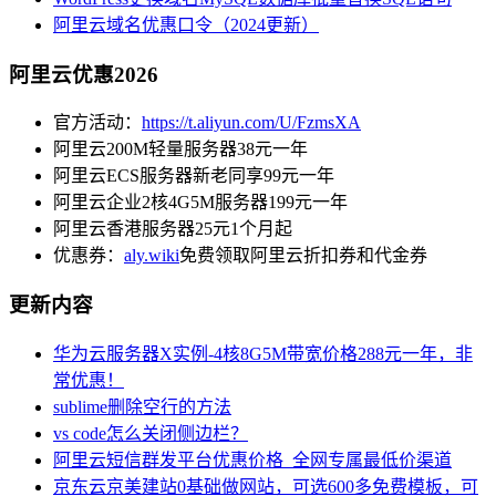
阿里云域名优惠口令（2024更新）
阿里云优惠2026
官方活动：
https://t.aliyun.com/U/FzmsXA
阿里云200M轻量服务器38元一年
阿里云ECS服务器新老同享99元一年
阿里云企业2核4G5M服务器199元一年
阿里云香港服务器25元1个月起
优惠券：
aly.wiki
免费领取阿里云折扣券和代金券
更新内容
华为云服务器X实例-4核8G5M带宽价格288元一年，非
常优惠！
sublime删除空行的方法
vs code怎么关闭侧边栏？
阿里云短信群发平台优惠价格_全网专属最低价渠道
京东云京美建站0基础做网站，可选600多免费模板，可