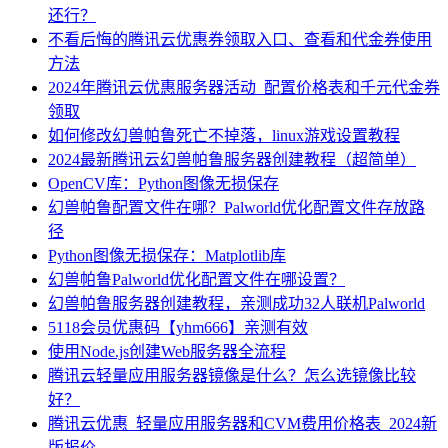
还行？
不看后悔的腾讯云优惠券领取入口、查看和代金券使用
方法
2024年腾讯云优惠服务器活动_配置价格表和千元代金券
领取
如何修改幻兽帕鲁死亡不掉落，linux游戏设置教程
2024最新腾讯云幻兽帕鲁服务器创建教程（超简单）
OpenCV库：Python图像无损保存
幻兽帕鲁配置文件在哪？Palworld优化配置文件存放路
径
Python图像无损保存：Matplotlib库
幻兽帕鲁Palworld优化配置文件在哪设置？
幻兽帕鲁服务器创建教程，亲测成功32人联机Palworld
5118会员优惠码【yhm666】亲测有效
使用Node.js创建Web服务器全流程
腾讯云轻量应用服务器镜像是什么？怎么选镜像比较
好？
腾讯云优惠_轻量应用服务器和CVM费用价格表_2024新
版报价