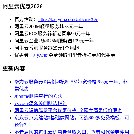
阿里云优惠2026
官方活动：
https://t.aliyun.com/U/FzmsXA
阿里云200M轻量服务器38元一年
阿里云ECS服务器新老同享99元一年
阿里云企业2核4G5M服务器199元一年
阿里云香港服务器25元1个月起
优惠券：
aly.wiki
免费领取阿里云折扣券和代金券
更新内容
华为云服务器X实例-4核8G5M带宽价格288元一年，非
常优惠！
sublime删除空行的方法
vs code怎么关闭侧边栏？
阿里云短信群发平台优惠价格_全网专属最低价渠道
京东云京美建站0基础做网站，可选600多免费模板，可
还行？
不看后悔的腾讯云优惠券领取入口、查看和代金券使用