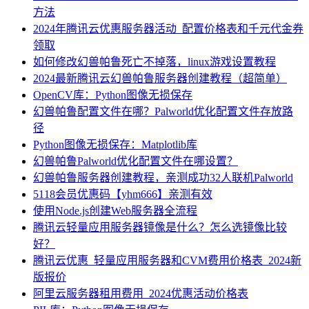
方法
2024年腾讯云优惠服务器活动_配置价格表和千元代金券
领取
如何修改幻兽帕鲁死亡不掉落，linux游戏设置教程
2024最新腾讯云幻兽帕鲁服务器创建教程（超简单）
OpenCV库：Python图像无损保存
幻兽帕鲁配置文件在哪？Palworld优化配置文件存放路
径
Python图像无损保存：Matplotlib库
幻兽帕鲁Palworld优化配置文件在哪设置？
幻兽帕鲁服务器创建教程，亲测成功32人联机Palworld
5118会员优惠码【yhm666】亲测有效
使用Node.js创建Web服务器全流程
腾讯云轻量应用服务器镜像是什么？怎么选镜像比较
好？
腾讯云优惠_轻量应用服务器和CVM费用价格表_2024新
版报价
阿里云服务器租用费用_2024优惠活动价格表