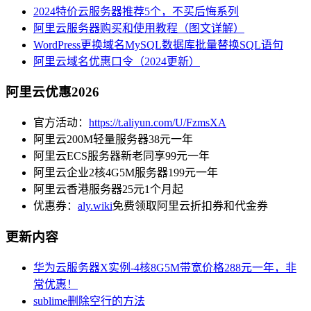
2024特价云服务器推荐5个，不买后悔系列
阿里云服务器购买和使用教程（图文详解）
WordPress更换域名MySQL数据库批量替换SQL语句
阿里云域名优惠口令（2024更新）
阿里云优惠2026
官方活动：
https://t.aliyun.com/U/FzmsXA
阿里云200M轻量服务器38元一年
阿里云ECS服务器新老同享99元一年
阿里云企业2核4G5M服务器199元一年
阿里云香港服务器25元1个月起
优惠券：
aly.wiki
免费领取阿里云折扣券和代金券
更新内容
华为云服务器X实例-4核8G5M带宽价格288元一年，非
常优惠！
sublime删除空行的方法