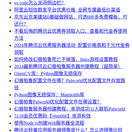
vs code怎么关闭侧边栏？
阿里云短信群发平台优惠价格_全网专属最低价渠道
京东云京美建站0基础做网站，可选600多免费模板，可
还行？
不看后悔的腾讯云优惠券领取入口、查看和代金券使用
方法
2024年腾讯云优惠服务器活动_配置价格表和千元代金券
领取
如何修改幻兽帕鲁死亡不掉落，linux游戏设置教程
2024最新腾讯云幻兽帕鲁服务器创建教程（超简单）
OpenCV库：Python图像无损保存
幻兽帕鲁配置文件在哪？Palworld优化配置文件存放路
径
Python图像无损保存：Matplotlib库
幻兽帕鲁Palworld优化配置文件在哪设置？
幻兽帕鲁服务器创建教程，亲测成功32人联机Palworld
5118会员优惠码【yhm666】亲测有效
使用Node.js创建Web服务器全流程
腾讯云轻量应用服务器镜像是什么？怎么选镜像比较