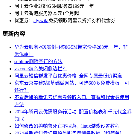
阿里云企业2核4G5M服务器199元一年
阿里云香港服务器25元1个月起
优惠券：
aly.wiki
免费领取阿里云折扣券和代金券
更新内容
华为云服务器X实例-4核8G5M带宽价格288元一年，非
常优惠！
sublime删除空行的方法
vs code怎么关闭侧边栏？
阿里云短信群发平台优惠价格_全网专属最低价渠道
京东云京美建站0基础做网站，可选600多免费模板，可
还行？
不看后悔的腾讯云优惠券领取入口、查看和代金券使用
方法
2024年腾讯云优惠服务器活动_配置价格表和千元代金券
领取
如何修改幻兽帕鲁死亡不掉落，linux游戏设置教程
2024最新腾讯云幻兽帕鲁服务器创建教程（超简单）