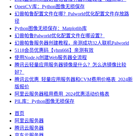
OpenCV库：Python图像无损保存
幻兽帕鲁配置文件在哪？Palworld优化配置文件存放路
径
Python图像无损保存：Matplotlib库
幻兽帕鲁Palworld优化配置文件在哪设置？
幻兽帕鲁服务器创建教程，亲测成功32人联机Palworld
5118会员优惠码【yhm666】亲测有效
使用Node.js创建Web服务器全流程
腾讯云轻量应用服务器镜像是什么？怎么选镜像比较
好？
腾讯云优惠_轻量应用服务器和CVM费用价格表_2024新
版报价
阿里云服务器租用费用_2024优惠活动价格表
PIL库：Python图像无损保存
首页
阿里云服务器
腾讯云服务器
京东云服务器