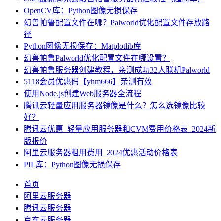
OpenCV库：Python图像无损保存
幻兽帕鲁配置文件在哪？Palworld优化配置文件存放路
径
Python图像无损保存：Matplotlib库
幻兽帕鲁Palworld优化配置文件在哪设置？
幻兽帕鲁服务器创建教程，亲测成功32人联机Palworld
5118会员优惠码【yhm666】亲测有效
使用Node.js创建Web服务器全流程
腾讯云轻量应用服务器镜像是什么？怎么选镜像比较
好？
腾讯云优惠_轻量应用服务器和CVM费用价格表_2024新
版报价
阿里云服务器租用费用_2024优惠活动价格表
PIL库：Python图像无损保存
首页
阿里云服务器
腾讯云服务器
京东云服务器