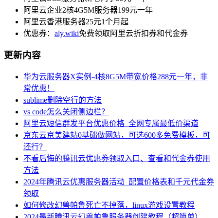
阿里云企业2核4G5M服务器199元一年
阿里云香港服务器25元1个月起
优惠券：
aly.wiki
免费领取阿里云折扣券和代金券
更新内容
华为云服务器X实例-4核8G5M带宽价格288元一年，非
常优惠！
sublime删除空行的方法
vs code怎么关闭侧边栏？
阿里云短信群发平台优惠价格_全网专属最低价渠道
京东云京美建站0基础做网站，可选600多免费模板，可
还行？
不看后悔的腾讯云优惠券领取入口、查看和代金券使用
方法
2024年腾讯云优惠服务器活动_配置价格表和千元代金券
领取
如何修改幻兽帕鲁死亡不掉落，linux游戏设置教程
2024最新腾讯云幻兽帕鲁服务器创建教程（超简单）