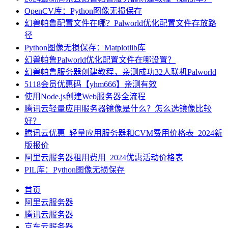
OpenCV库：Python图像无损保存
幻兽帕鲁配置文件在哪？Palworld优化配置文件存放路
径
Python图像无损保存：Matplotlib库
幻兽帕鲁Palworld优化配置文件在哪设置？
幻兽帕鲁服务器创建教程，亲测成功32人联机Palworld
5118会员优惠码【yhm666】亲测有效
使用Node.js创建Web服务器全流程
腾讯云轻量应用服务器镜像是什么？怎么选镜像比较
好？
腾讯云优惠_轻量应用服务器和CVM费用价格表_2024新
版报价
阿里云服务器租用费用_2024优惠活动价格表
PIL库：Python图像无损保存
首页
阿里云服务器
腾讯云服务器
京东云服务器