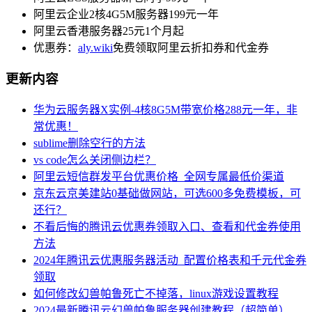
阿里云企业2核4G5M服务器199元一年
阿里云香港服务器25元1个月起
优惠券：
aly.wiki
免费领取阿里云折扣券和代金券
更新内容
华为云服务器X实例-4核8G5M带宽价格288元一年，非
常优惠！
sublime删除空行的方法
vs code怎么关闭侧边栏？
阿里云短信群发平台优惠价格_全网专属最低价渠道
京东云京美建站0基础做网站，可选600多免费模板，可
还行？
不看后悔的腾讯云优惠券领取入口、查看和代金券使用
方法
2024年腾讯云优惠服务器活动_配置价格表和千元代金券
领取
如何修改幻兽帕鲁死亡不掉落，linux游戏设置教程
2024最新腾讯云幻兽帕鲁服务器创建教程（超简单）