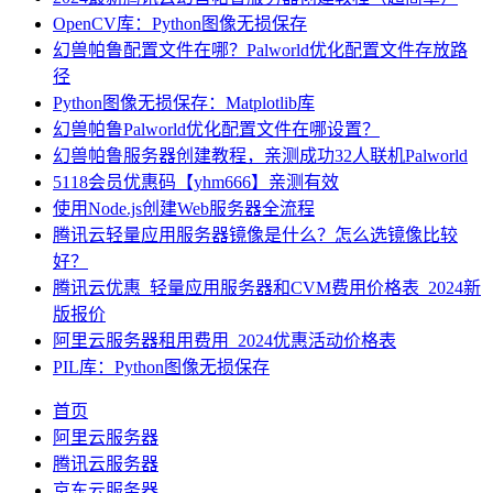
OpenCV库：Python图像无损保存
幻兽帕鲁配置文件在哪？Palworld优化配置文件存放路
径
Python图像无损保存：Matplotlib库
幻兽帕鲁Palworld优化配置文件在哪设置？
幻兽帕鲁服务器创建教程，亲测成功32人联机Palworld
5118会员优惠码【yhm666】亲测有效
使用Node.js创建Web服务器全流程
腾讯云轻量应用服务器镜像是什么？怎么选镜像比较
好？
腾讯云优惠_轻量应用服务器和CVM费用价格表_2024新
版报价
阿里云服务器租用费用_2024优惠活动价格表
PIL库：Python图像无损保存
首页
阿里云服务器
腾讯云服务器
京东云服务器