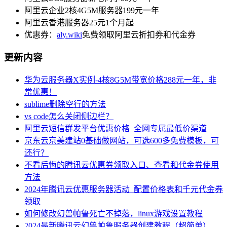
阿里云企业2核4G5M服务器199元一年
阿里云香港服务器25元1个月起
优惠券：
aly.wiki
免费领取阿里云折扣券和代金券
更新内容
华为云服务器X实例-4核8G5M带宽价格288元一年，非
常优惠！
sublime删除空行的方法
vs code怎么关闭侧边栏？
阿里云短信群发平台优惠价格_全网专属最低价渠道
京东云京美建站0基础做网站，可选600多免费模板，可
还行？
不看后悔的腾讯云优惠券领取入口、查看和代金券使用
方法
2024年腾讯云优惠服务器活动_配置价格表和千元代金券
领取
如何修改幻兽帕鲁死亡不掉落，linux游戏设置教程
2024最新腾讯云幻兽帕鲁服务器创建教程（超简单）