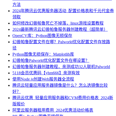
方法
2024年腾讯云优惠服务器活动_配置价格表和千元代金券
领取
如何修改幻兽帕鲁死亡不掉落，linux游戏设置教程
2024最新腾讯云幻兽帕鲁服务器创建教程（超简单）
OpenCV库：Python图像无损保存
幻兽帕鲁配置文件在哪？Palworld优化配置文件存放路
径
Python图像无损保存：Matplotlib库
幻兽帕鲁Palworld优化配置文件在哪设置？
幻兽帕鲁服务器创建教程，亲测成功32人联机Palworld
5118会员优惠码【yhm666】亲测有效
使用Node.js创建Web服务器全流程
腾讯云轻量应用服务器镜像是什么？怎么选镜像比较
好？
腾讯云优惠_轻量应用服务器和CVM费用价格表_2024新
版报价
阿里云服务器租用费用_2024优惠活动价格表