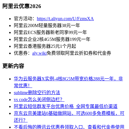
阿里云优惠2026
官方活动：
https://t.aliyun.com/U/FzmsXA
阿里云200M轻量服务器38元一年
阿里云ECS服务器新老同享99元一年
阿里云企业2核4G5M服务器199元一年
阿里云香港服务器25元1个月起
优惠券：
aly.wiki
免费领取阿里云折扣券和代金券
更新内容
华为云服务器X实例-4核8G5M带宽价格288元一年，非
常优惠！
sublime删除空行的方法
vs code怎么关闭侧边栏？
阿里云短信群发平台优惠价格_全网专属最低价渠道
京东云京美建站0基础做网站，可选600多免费模板，可
还行？
不看后悔的腾讯云优惠券领取入口、查看和代金券使用