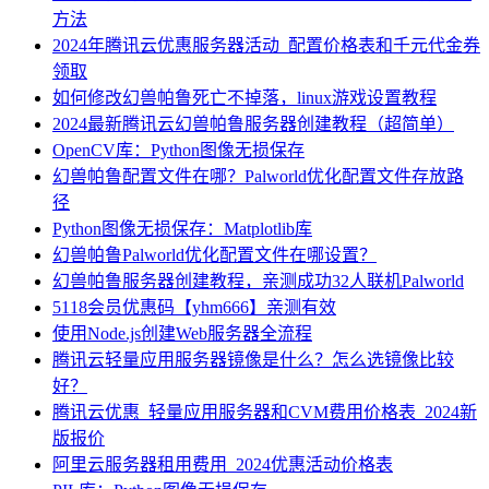
方法
2024年腾讯云优惠服务器活动_配置价格表和千元代金券
领取
如何修改幻兽帕鲁死亡不掉落，linux游戏设置教程
2024最新腾讯云幻兽帕鲁服务器创建教程（超简单）
OpenCV库：Python图像无损保存
幻兽帕鲁配置文件在哪？Palworld优化配置文件存放路
径
Python图像无损保存：Matplotlib库
幻兽帕鲁Palworld优化配置文件在哪设置？
幻兽帕鲁服务器创建教程，亲测成功32人联机Palworld
5118会员优惠码【yhm666】亲测有效
使用Node.js创建Web服务器全流程
腾讯云轻量应用服务器镜像是什么？怎么选镜像比较
好？
腾讯云优惠_轻量应用服务器和CVM费用价格表_2024新
版报价
阿里云服务器租用费用_2024优惠活动价格表