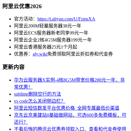
阿里云优惠2026
官方活动：
https://t.aliyun.com/U/FzmsXA
阿里云200M轻量服务器38元一年
阿里云ECS服务器新老同享99元一年
阿里云企业2核4G5M服务器199元一年
阿里云香港服务器25元1个月起
优惠券：
aly.wiki
免费领取阿里云折扣券和代金券
更新内容
华为云服务器X实例-4核8G5M带宽价格288元一年，非
常优惠！
sublime删除空行的方法
vs code怎么关闭侧边栏？
阿里云短信群发平台优惠价格_全网专属最低价渠道
京东云京美建站0基础做网站，可选600多免费模板，可
还行？
不看后悔的腾讯云优惠券领取入口、查看和代金券使用