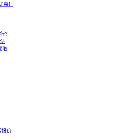
常优惠！
还行？
法
领取
版报价