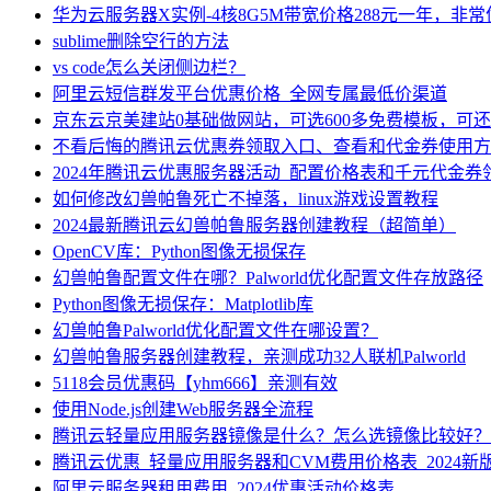
华为云服务器X实例-4核8G5M带宽价格288元一年，非
sublime删除空行的方法
vs code怎么关闭侧边栏？
阿里云短信群发平台优惠价格_全网专属最低价渠道
京东云京美建站0基础做网站，可选600多免费模板，可
不看后悔的腾讯云优惠券领取入口、查看和代金券使用方
2024年腾讯云优惠服务器活动_配置价格表和千元代金券
如何修改幻兽帕鲁死亡不掉落，linux游戏设置教程
2024最新腾讯云幻兽帕鲁服务器创建教程（超简单）
OpenCV库：Python图像无损保存
幻兽帕鲁配置文件在哪？Palworld优化配置文件存放路径
Python图像无损保存：Matplotlib库
幻兽帕鲁Palworld优化配置文件在哪设置？
幻兽帕鲁服务器创建教程，亲测成功32人联机Palworld
5118会员优惠码【yhm666】亲测有效
使用Node.js创建Web服务器全流程
腾讯云轻量应用服务器镜像是什么？怎么选镜像比较好？
腾讯云优惠_轻量应用服务器和CVM费用价格表_2024新
阿里云服务器租用费用_2024优惠活动价格表