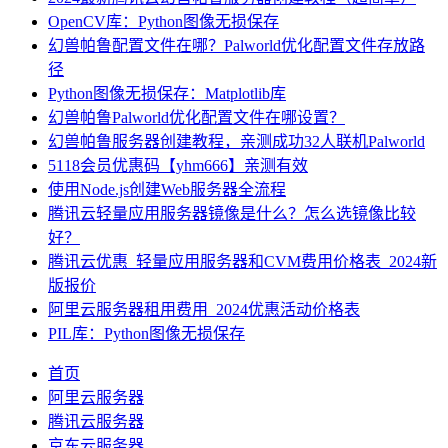
OpenCV库：Python图像无损保存
幻兽帕鲁配置文件在哪？Palworld优化配置文件存放路
径
Python图像无损保存：Matplotlib库
幻兽帕鲁Palworld优化配置文件在哪设置？
幻兽帕鲁服务器创建教程，亲测成功32人联机Palworld
5118会员优惠码【yhm666】亲测有效
使用Node.js创建Web服务器全流程
腾讯云轻量应用服务器镜像是什么？怎么选镜像比较
好？
腾讯云优惠_轻量应用服务器和CVM费用价格表_2024新
版报价
阿里云服务器租用费用_2024优惠活动价格表
PIL库：Python图像无损保存
首页
阿里云服务器
腾讯云服务器
京东云服务器