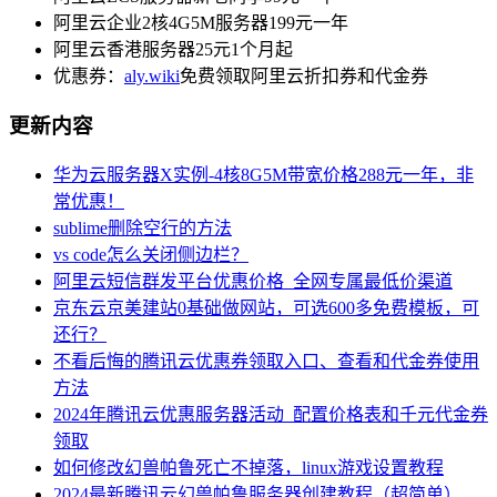
阿里云企业2核4G5M服务器199元一年
阿里云香港服务器25元1个月起
优惠券：
aly.wiki
免费领取阿里云折扣券和代金券
更新内容
华为云服务器X实例-4核8G5M带宽价格288元一年，非
常优惠！
sublime删除空行的方法
vs code怎么关闭侧边栏？
阿里云短信群发平台优惠价格_全网专属最低价渠道
京东云京美建站0基础做网站，可选600多免费模板，可
还行？
不看后悔的腾讯云优惠券领取入口、查看和代金券使用
方法
2024年腾讯云优惠服务器活动_配置价格表和千元代金券
领取
如何修改幻兽帕鲁死亡不掉落，linux游戏设置教程
2024最新腾讯云幻兽帕鲁服务器创建教程（超简单）