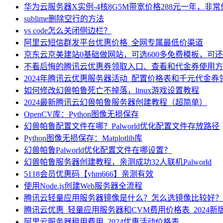
华为云服务器X实例-4核8G5M带宽价格288元一年，非
sublime删除空行的方法
vs code怎么关闭侧边栏？
阿里云短信群发平台优惠价格_全网专属最低价渠道
京东云京美建站0基础做网站，可选600多免费模板，可
不看后悔的腾讯云优惠券领取入口、查看和代金券使用方
2024年腾讯云优惠服务器活动_配置价格表和千元代金券
如何修改幻兽帕鲁死亡不掉落，linux游戏设置教程
2024最新腾讯云幻兽帕鲁服务器创建教程（超简单）
OpenCV库：Python图像无损保存
幻兽帕鲁配置文件在哪？Palworld优化配置文件存放路径
Python图像无损保存：Matplotlib库
幻兽帕鲁Palworld优化配置文件在哪设置？
幻兽帕鲁服务器创建教程，亲测成功32人联机Palworld
5118会员优惠码【yhm666】亲测有效
使用Node.js创建Web服务器全流程
腾讯云轻量应用服务器镜像是什么？怎么选镜像比较好？
腾讯云优惠_轻量应用服务器和CVM费用价格表_2024新
阿里云服务器租用费用_2024优惠活动价格表