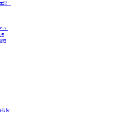
常优惠！
还行？
法
领取
版报价