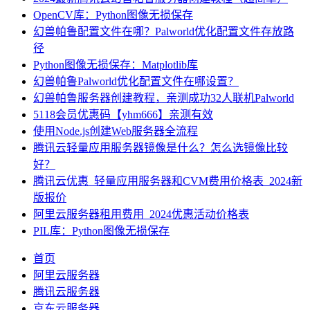
OpenCV库：Python图像无损保存
幻兽帕鲁配置文件在哪？Palworld优化配置文件存放路
径
Python图像无损保存：Matplotlib库
幻兽帕鲁Palworld优化配置文件在哪设置？
幻兽帕鲁服务器创建教程，亲测成功32人联机Palworld
5118会员优惠码【yhm666】亲测有效
使用Node.js创建Web服务器全流程
腾讯云轻量应用服务器镜像是什么？怎么选镜像比较
好？
腾讯云优惠_轻量应用服务器和CVM费用价格表_2024新
版报价
阿里云服务器租用费用_2024优惠活动价格表
PIL库：Python图像无损保存
首页
阿里云服务器
腾讯云服务器
京东云服务器