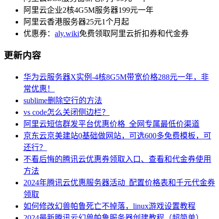
阿里云企业2核4G5M服务器199元一年
阿里云香港服务器25元1个月起
优惠券：
aly.wiki
免费领取阿里云折扣券和代金券
更新内容
华为云服务器X实例-4核8G5M带宽价格288元一年，非
常优惠！
sublime删除空行的方法
vs code怎么关闭侧边栏？
阿里云短信群发平台优惠价格_全网专属最低价渠道
京东云京美建站0基础做网站，可选600多免费模板，可
还行？
不看后悔的腾讯云优惠券领取入口、查看和代金券使用
方法
2024年腾讯云优惠服务器活动_配置价格表和千元代金券
领取
如何修改幻兽帕鲁死亡不掉落，linux游戏设置教程
2024最新腾讯云幻兽帕鲁服务器创建教程（超简单）