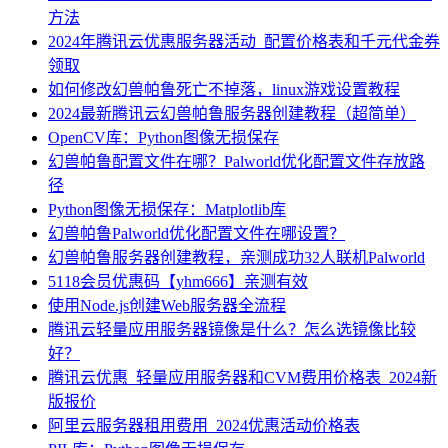
方法
2024年腾讯云优惠服务器活动_配置价格表和千元代金券
领取
如何修改幻兽帕鲁死亡不掉落，linux游戏设置教程
2024最新腾讯云幻兽帕鲁服务器创建教程（超简单）
OpenCV库：Python图像无损保存
幻兽帕鲁配置文件在哪？Palworld优化配置文件存放路
径
Python图像无损保存：Matplotlib库
幻兽帕鲁Palworld优化配置文件在哪设置？
幻兽帕鲁服务器创建教程，亲测成功32人联机Palworld
5118会员优惠码【yhm666】亲测有效
使用Node.js创建Web服务器全流程
腾讯云轻量应用服务器镜像是什么？怎么选镜像比较
好？
腾讯云优惠_轻量应用服务器和CVM费用价格表_2024新
版报价
阿里云服务器租用费用_2024优惠活动价格表