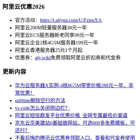
阿里云优惠2026
官方活动：
https://t.aliyun.com/U/FzmsXA
阿里云200M轻量服务器38元一年
阿里云ECS服务器新老同享99元一年
阿里云企业2核4G5M服务器199元一年
阿里云香港服务器25元1个月起
优惠券：
aly.wiki
免费领取阿里云折扣券和代金券
更新内容
华为云服务器X实例-4核8G5M带宽价格288元一年，非
常优惠！
sublime删除空行的方法
vs code怎么关闭侧边栏？
阿里云短信群发平台优惠价格_全网专属最低价渠道
京东云京美建站0基础做网站，可选600多免费模板，可
还行？
不看后悔的腾讯云优惠券领取入口、查看和代金券使用