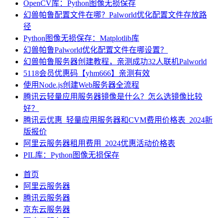
OpenCV库：Python图像无损保存
幻兽帕鲁配置文件在哪？Palworld优化配置文件存放路
径
Python图像无损保存：Matplotlib库
幻兽帕鲁Palworld优化配置文件在哪设置？
幻兽帕鲁服务器创建教程，亲测成功32人联机Palworld
5118会员优惠码【yhm666】亲测有效
使用Node.js创建Web服务器全流程
腾讯云轻量应用服务器镜像是什么？怎么选镜像比较
好？
腾讯云优惠_轻量应用服务器和CVM费用价格表_2024新
版报价
阿里云服务器租用费用_2024优惠活动价格表
PIL库：Python图像无损保存
首页
阿里云服务器
腾讯云服务器
京东云服务器