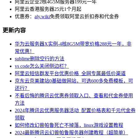
阿里云企业2核4G5M服务器199元一年
阿里云香港服务器25元1个月起
优惠券：
aly.wiki
免费领取阿里云折扣券和代金券
更新内容
华为云服务器X实例-4核8G5M带宽价格288元一年，非
常优惠！
sublime删除空行的方法
vs code怎么关闭侧边栏？
阿里云短信群发平台优惠价格_全网专属最低价渠道
京东云京美建站0基础做网站，可选600多免费模板，可
还行？
不看后悔的腾讯云优惠券领取入口、查看和代金券使用
方法
2024年腾讯云优惠服务器活动_配置价格表和千元代金券
领取
如何修改幻兽帕鲁死亡不掉落，linux游戏设置教程
2024最新腾讯云幻兽帕鲁服务器创建教程（超简单）