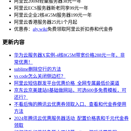
阿里云200M轻量服务器38元一年
阿里云ECS服务器新老同享99元一年
阿里云企业2核4G5M服务器199元一年
阿里云香港服务器25元1个月起
优惠券：
aly.wiki
免费领取阿里云折扣券和代金券
更新内容
华为云服务器X实例-4核8G5M带宽价格288元一年，非
常优惠！
sublime删除空行的方法
vs code怎么关闭侧边栏？
阿里云短信群发平台优惠价格_全网专属最低价渠道
京东云京美建站0基础做网站，可选600多免费模板，可
还行？
不看后悔的腾讯云优惠券领取入口、查看和代金券使用
方法
2024年腾讯云优惠服务器活动_配置价格表和千元代金券
领取