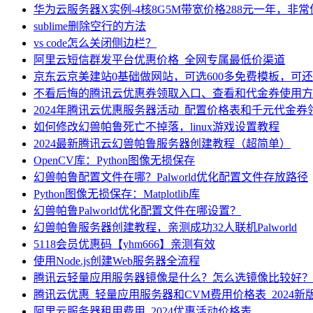
华为云服务器X实例-4核8G5M带宽价格288元一年，非
sublime删除空行的方法
vs code怎么关闭侧边栏？
阿里云短信群发平台优惠价格_全网专属最低价渠道
京东云京美建站0基础做网站，可选600多免费模板，可
不看后悔的腾讯云优惠券领取入口、查看和代金券使用方
2024年腾讯云优惠服务器活动_配置价格表和千元代金券
如何修改幻兽帕鲁死亡不掉落，linux游戏设置教程
2024最新腾讯云幻兽帕鲁服务器创建教程（超简单）
OpenCV库：Python图像无损保存
幻兽帕鲁配置文件在哪？Palworld优化配置文件存放路径
Python图像无损保存：Matplotlib库
幻兽帕鲁Palworld优化配置文件在哪设置？
幻兽帕鲁服务器创建教程，亲测成功32人联机Palworld
5118会员优惠码【yhm666】亲测有效
使用Node.js创建Web服务器全流程
腾讯云轻量应用服务器镜像是什么？怎么选镜像比较好？
腾讯云优惠_轻量应用服务器和CVM费用价格表_2024新
阿里云服务器租用费用_2024优惠活动价格表