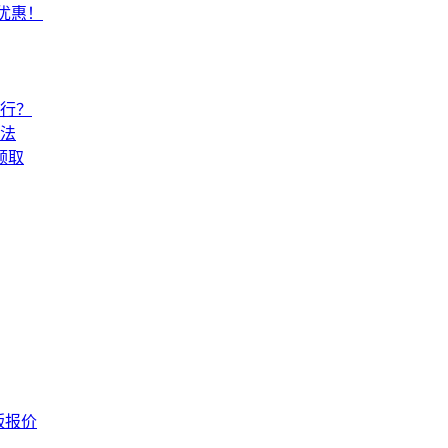
常优惠！
还行？
法
领取
版报价