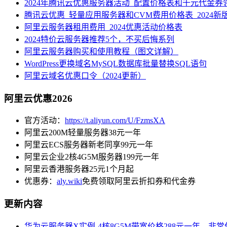
2024年腾讯云优惠服务器活动_配置价格表和千元代金券
腾讯云优惠_轻量应用服务器和CVM费用价格表_2024新
阿里云服务器租用费用_2024优惠活动价格表
2024特价云服务器推荐5个，不买后悔系列
阿里云服务器购买和使用教程（图文详解）
WordPress更换域名MySQL数据库批量替换SQL语句
阿里云域名优惠口令（2024更新）
阿里云优惠2026
官方活动：
https://t.aliyun.com/U/FzmsXA
阿里云200M轻量服务器38元一年
阿里云ECS服务器新老同享99元一年
阿里云企业2核4G5M服务器199元一年
阿里云香港服务器25元1个月起
优惠券：
aly.wiki
免费领取阿里云折扣券和代金券
更新内容
华为云服务器X实例-4核8G5M带宽价格288元一年，非