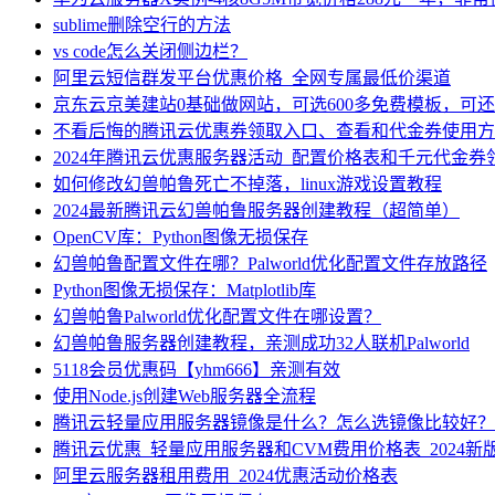
sublime删除空行的方法
vs code怎么关闭侧边栏？
阿里云短信群发平台优惠价格_全网专属最低价渠道
京东云京美建站0基础做网站，可选600多免费模板，可
不看后悔的腾讯云优惠券领取入口、查看和代金券使用方
2024年腾讯云优惠服务器活动_配置价格表和千元代金券
如何修改幻兽帕鲁死亡不掉落，linux游戏设置教程
2024最新腾讯云幻兽帕鲁服务器创建教程（超简单）
OpenCV库：Python图像无损保存
幻兽帕鲁配置文件在哪？Palworld优化配置文件存放路径
Python图像无损保存：Matplotlib库
幻兽帕鲁Palworld优化配置文件在哪设置？
幻兽帕鲁服务器创建教程，亲测成功32人联机Palworld
5118会员优惠码【yhm666】亲测有效
使用Node.js创建Web服务器全流程
腾讯云轻量应用服务器镜像是什么？怎么选镜像比较好？
腾讯云优惠_轻量应用服务器和CVM费用价格表_2024新
阿里云服务器租用费用_2024优惠活动价格表