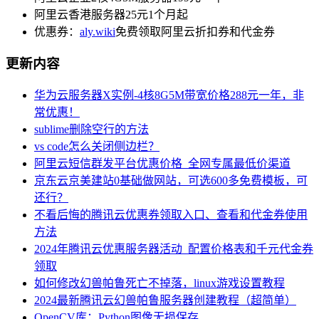
阿里云香港服务器25元1个月起
优惠券：
aly.wiki
免费领取阿里云折扣券和代金券
更新内容
华为云服务器X实例-4核8G5M带宽价格288元一年，非
常优惠！
sublime删除空行的方法
vs code怎么关闭侧边栏？
阿里云短信群发平台优惠价格_全网专属最低价渠道
京东云京美建站0基础做网站，可选600多免费模板，可
还行？
不看后悔的腾讯云优惠券领取入口、查看和代金券使用
方法
2024年腾讯云优惠服务器活动_配置价格表和千元代金券
领取
如何修改幻兽帕鲁死亡不掉落，linux游戏设置教程
2024最新腾讯云幻兽帕鲁服务器创建教程（超简单）
OpenCV库：Python图像无损保存