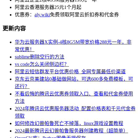
阿里云香港服务器25元1个月起
优惠券：
aly.wiki
免费领取阿里云折扣券和代金券
更新内容
华为云服务器X实例-4核8G5M带宽价格288元一年，非
常优惠！
sublime删除空行的方法
vs code怎么关闭侧边栏？
阿里云短信群发平台优惠价格_全网专属最低价渠道
京东云京美建站0基础做网站，可选600多免费模板，可
还行？
不看后悔的腾讯云优惠券领取入口、查看和代金券使用
方法
2024年腾讯云优惠服务器活动_配置价格表和千元代金券
领取
如何修改幻兽帕鲁死亡不掉落，linux游戏设置教程
2024最新腾讯云幻兽帕鲁服务器创建教程（超简单）