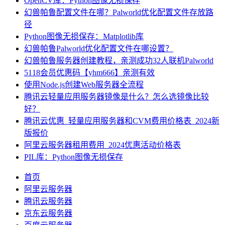
OpenCV库：Python图像无损保存
幻兽帕鲁配置文件在哪？Palworld优化配置文件存放路
径
Python图像无损保存：Matplotlib库
幻兽帕鲁Palworld优化配置文件在哪设置？
幻兽帕鲁服务器创建教程，亲测成功32人联机Palworld
5118会员优惠码【yhm666】亲测有效
使用Node.js创建Web服务器全流程
腾讯云轻量应用服务器镜像是什么？怎么选镜像比较
好？
腾讯云优惠_轻量应用服务器和CVM费用价格表_2024新
版报价
阿里云服务器租用费用_2024优惠活动价格表
PIL库：Python图像无损保存
首页
阿里云服务器
腾讯云服务器
京东云服务器