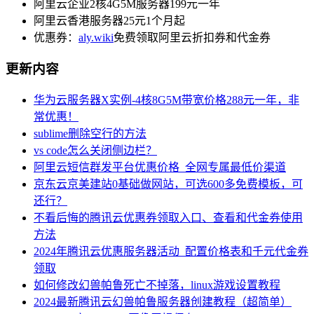
阿里云企业2核4G5M服务器199元一年
阿里云香港服务器25元1个月起
优惠券：
aly.wiki
免费领取阿里云折扣券和代金券
更新内容
华为云服务器X实例-4核8G5M带宽价格288元一年，非
常优惠！
sublime删除空行的方法
vs code怎么关闭侧边栏？
阿里云短信群发平台优惠价格_全网专属最低价渠道
京东云京美建站0基础做网站，可选600多免费模板，可
还行？
不看后悔的腾讯云优惠券领取入口、查看和代金券使用
方法
2024年腾讯云优惠服务器活动_配置价格表和千元代金券
领取
如何修改幻兽帕鲁死亡不掉落，linux游戏设置教程
2024最新腾讯云幻兽帕鲁服务器创建教程（超简单）