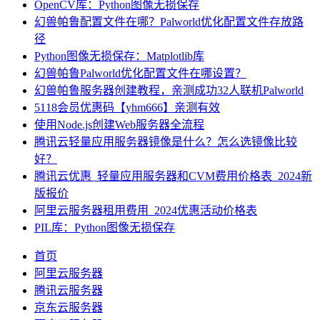
OpenCV库：Python图像无损保存
幻兽帕鲁配置文件在哪？Palworld优化配置文件存放路
径
Python图像无损保存：Matplotlib库
幻兽帕鲁Palworld优化配置文件在哪设置？
幻兽帕鲁服务器创建教程，亲测成功32人联机Palworld
5118会员优惠码【yhm666】亲测有效
使用Node.js创建Web服务器全流程
腾讯云轻量应用服务器镜像是什么？怎么选镜像比较
好？
腾讯云优惠_轻量应用服务器和CVM费用价格表_2024新
版报价
阿里云服务器租用费用_2024优惠活动价格表
PIL库：Python图像无损保存
首页
阿里云服务器
腾讯云服务器
京东云服务器