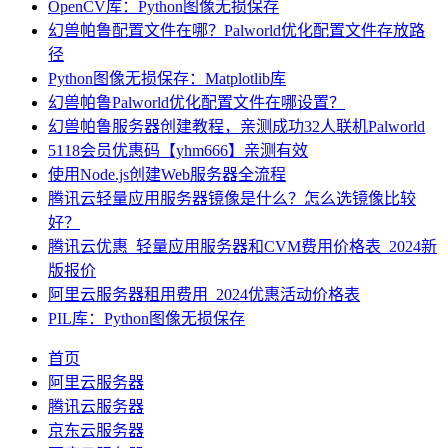
OpenCV库：Python图像无损保存
幻兽帕鲁配置文件在哪？Palworld优化配置文件存放路
径
Python图像无损保存：Matplotlib库
幻兽帕鲁Palworld优化配置文件在哪设置？
幻兽帕鲁服务器创建教程，亲测成功32人联机Palworld
5118会员优惠码【yhm666】亲测有效
使用Node.js创建Web服务器全流程
腾讯云轻量应用服务器镜像是什么？怎么选镜像比较
好？
腾讯云优惠_轻量应用服务器和CVM费用价格表_2024新
版报价
阿里云服务器租用费用_2024优惠活动价格表
PIL库：Python图像无损保存
首页
阿里云服务器
腾讯云服务器
京东云服务器