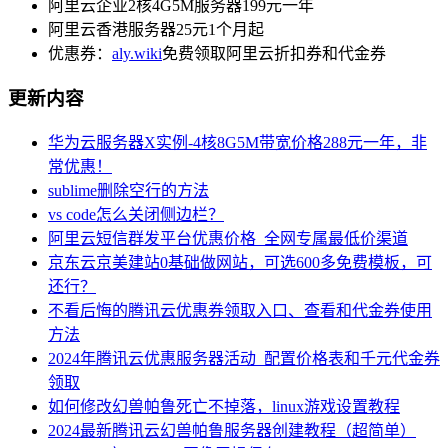
阿里云企业2核4G5M服务器199元一年
阿里云香港服务器25元1个月起
优惠券：
aly.wiki
免费领取阿里云折扣券和代金券
更新内容
华为云服务器X实例-4核8G5M带宽价格288元一年，非
常优惠！
sublime删除空行的方法
vs code怎么关闭侧边栏？
阿里云短信群发平台优惠价格_全网专属最低价渠道
京东云京美建站0基础做网站，可选600多免费模板，可
还行？
不看后悔的腾讯云优惠券领取入口、查看和代金券使用
方法
2024年腾讯云优惠服务器活动_配置价格表和千元代金券
领取
如何修改幻兽帕鲁死亡不掉落，linux游戏设置教程
2024最新腾讯云幻兽帕鲁服务器创建教程（超简单）