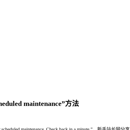
cheduled maintenance”方法
cheduled maintenance. Check back in a minute.”，新手站