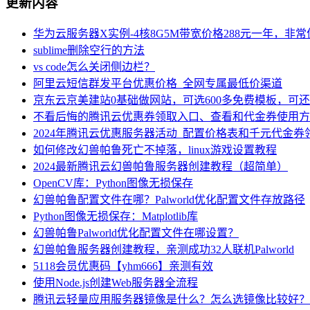
更新内容
华为云服务器X实例-4核8G5M带宽价格288元一年，非
sublime删除空行的方法
vs code怎么关闭侧边栏？
阿里云短信群发平台优惠价格_全网专属最低价渠道
京东云京美建站0基础做网站，可选600多免费模板，可
不看后悔的腾讯云优惠券领取入口、查看和代金券使用方
2024年腾讯云优惠服务器活动_配置价格表和千元代金券
如何修改幻兽帕鲁死亡不掉落，linux游戏设置教程
2024最新腾讯云幻兽帕鲁服务器创建教程（超简单）
OpenCV库：Python图像无损保存
幻兽帕鲁配置文件在哪？Palworld优化配置文件存放路径
Python图像无损保存：Matplotlib库
幻兽帕鲁Palworld优化配置文件在哪设置？
幻兽帕鲁服务器创建教程，亲测成功32人联机Palworld
5118会员优惠码【yhm666】亲测有效
使用Node.js创建Web服务器全流程
腾讯云轻量应用服务器镜像是什么？怎么选镜像比较好？