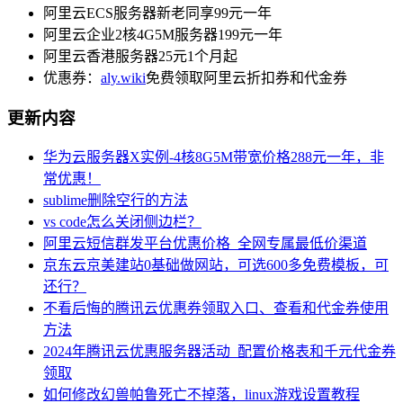
阿里云ECS服务器新老同享99元一年
阿里云企业2核4G5M服务器199元一年
阿里云香港服务器25元1个月起
优惠券：
aly.wiki
免费领取阿里云折扣券和代金券
更新内容
华为云服务器X实例-4核8G5M带宽价格288元一年，非
常优惠！
sublime删除空行的方法
vs code怎么关闭侧边栏？
阿里云短信群发平台优惠价格_全网专属最低价渠道
京东云京美建站0基础做网站，可选600多免费模板，可
还行？
不看后悔的腾讯云优惠券领取入口、查看和代金券使用
方法
2024年腾讯云优惠服务器活动_配置价格表和千元代金券
领取
如何修改幻兽帕鲁死亡不掉落，linux游戏设置教程