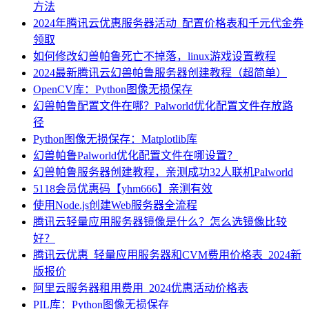
方法
2024年腾讯云优惠服务器活动_配置价格表和千元代金券
领取
如何修改幻兽帕鲁死亡不掉落，linux游戏设置教程
2024最新腾讯云幻兽帕鲁服务器创建教程（超简单）
OpenCV库：Python图像无损保存
幻兽帕鲁配置文件在哪？Palworld优化配置文件存放路
径
Python图像无损保存：Matplotlib库
幻兽帕鲁Palworld优化配置文件在哪设置？
幻兽帕鲁服务器创建教程，亲测成功32人联机Palworld
5118会员优惠码【yhm666】亲测有效
使用Node.js创建Web服务器全流程
腾讯云轻量应用服务器镜像是什么？怎么选镜像比较
好？
腾讯云优惠_轻量应用服务器和CVM费用价格表_2024新
版报价
阿里云服务器租用费用_2024优惠活动价格表
PIL库：Python图像无损保存