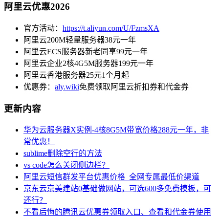
阿里云优惠2026
官方活动：
https://t.aliyun.com/U/FzmsXA
阿里云200M轻量服务器38元一年
阿里云ECS服务器新老同享99元一年
阿里云企业2核4G5M服务器199元一年
阿里云香港服务器25元1个月起
优惠券：
aly.wiki
免费领取阿里云折扣券和代金券
更新内容
华为云服务器X实例-4核8G5M带宽价格288元一年，非
常优惠！
sublime删除空行的方法
vs code怎么关闭侧边栏？
阿里云短信群发平台优惠价格_全网专属最低价渠道
京东云京美建站0基础做网站，可选600多免费模板，可
还行？
不看后悔的腾讯云优惠券领取入口、查看和代金券使用