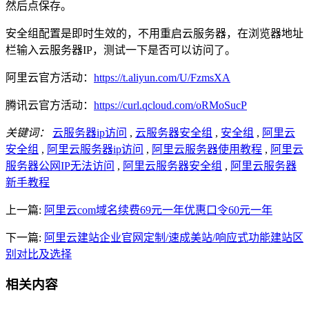
然后点保存。
安全组配置是即时生效的，不用重启云服务器，在浏览器地址
栏输入云服务器IP，测试一下是否可以访问了。
阿里云官方活动：
https://t.aliyun.com/U/FzmsXA
腾讯云官方活动：
https://curl.qcloud.com/oRMoSucP
关键词：
云服务器ip访问
,
云服务器安全组
,
安全组
,
阿里云
安全组
,
阿里云服务器ip访问
,
阿里云服务器使用教程
,
阿里云
服务器公网IP无法访问
,
阿里云服务器安全组
,
阿里云服务器
新手教程
上一篇:
阿里云com域名续费69元一年优惠口令60元一年
下一篇:
阿里云建站企业官网定制/速成美站/响应式功能建站区
别对比及选择
相关内容