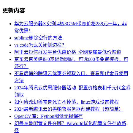
更新内容
华为云服务器X实例-4核8G5M带宽价格288元一年，非
常优惠！
sublime删除空行的方法
vs code怎么关闭侧边栏？
阿里云短信群发平台优惠价格_全网专属最低价渠道
京东云京美建站0基础做网站，可选600多免费模板，可
还行？
不看后悔的腾讯云优惠券领取入口、查看和代金券使用
方法
2024年腾讯云优惠服务器活动_配置价格表和千元代金券
领取
如何修改幻兽帕鲁死亡不掉落，linux游戏设置教程
2024最新腾讯云幻兽帕鲁服务器创建教程（超简单）
OpenCV库：Python图像无损保存
幻兽帕鲁配置文件在哪？Palworld优化配置文件存放路
径