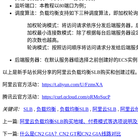
监听端口：本教程以80端口为例；
调度算法：负载均衡支持如下三种调度算法，即加权轮询
加权轮询模式：将访问请求依序分发后端服务器，
加权最小连接数模式：除了根据每台后端服务器设
的次数也越高。
轮询模式：按照访问顺序将访问请求分发给后端服
后端服务器：在默认服务器组选择之前创建好的ECS实例
以上是新手站长网分享的阿里云负载均衡SLB购买和创建过程
阿里云官方活动：
https://t.aliyun.com/U/FzmsXA
腾讯云官方活动：
https://curl.qcloud.com/oRMoSucP
关键词：
SLB
,
负载均衡
,
负载均衡SLB
,
阿里云SLB
,
阿里云
上一篇:
阿里云负载均衡SLB购买地域、付费模式等选项说明
下一篇:
什么是CN2 GIA？CN2 GT和CN2 GIA线路对比