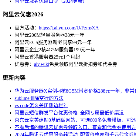
阿里云域名优惠口令（2024更新）
阿里云优惠2026
官方活动：
https://t.aliyun.com/U/FzmsXA
阿里云200M轻量服务器38元一年
阿里云ECS服务器新老同享99元一年
阿里云企业2核4G5M服务器199元一年
阿里云香港服务器25元1个月起
优惠券：
aly.wiki
免费领取阿里云折扣券和代金券
更新内容
华为云服务器X实例-4核8G5M带宽价格288元一年，非
sublime删除空行的方法
vs code怎么关闭侧边栏？
阿里云短信群发平台优惠价格_全网专属最低价渠道
京东云京美建站0基础做网站，可选600多免费模板，可
不看后悔的腾讯云优惠券领取入口、查看和代金券使用方
2024年腾讯云优惠服务器活动_配置价格表和千元代金券