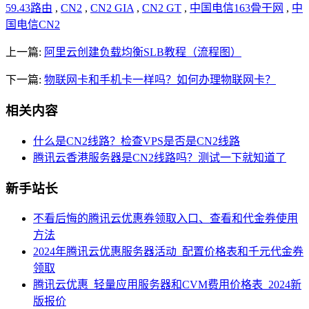
59.43路由
,
CN2
,
CN2 GIA
,
CN2 GT
,
中国电信163骨干网
,
中
国电信CN2
上一篇:
阿里云创建负载均衡SLB教程（流程图）
下一篇:
物联网卡和手机卡一样吗？如何办理物联网卡？
相关内容
什么是CN2线路？检查VPS是否是CN2线路
腾讯云香港服务器是CN2线路吗？测试一下就知道了
新手站长
不看后悔的腾讯云优惠券领取入口、查看和代金券使用
方法
2024年腾讯云优惠服务器活动_配置价格表和千元代金券
领取
腾讯云优惠_轻量应用服务器和CVM费用价格表_2024新
版报价