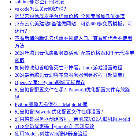
sublime删除空行的方法
vs code怎么关闭侧边栏？
阿里云短信群发平台优惠价格_全网专属最低价渠道
京东云京美建站0基础做网站，可选600多免费模板，可
还行？
不看后悔的腾讯云优惠券领取入口、查看和代金券使用
方法
2024年腾讯云优惠服务器活动_配置价格表和千元代金券
领取
如何修改幻兽帕鲁死亡不掉落，linux游戏设置教程
2024最新腾讯云幻兽帕鲁服务器创建教程（超简单）
OpenCV库：Python图像无损保存
幻兽帕鲁配置文件在哪？Palworld优化配置文件存放路
径
Python图像无损保存：Matplotlib库
幻兽帕鲁Palworld优化配置文件在哪设置？
幻兽帕鲁服务器创建教程，亲测成功32人联机Palworld
5118会员优惠码【yhm666】亲测有效
使用Node.js创建Web服务器全流程