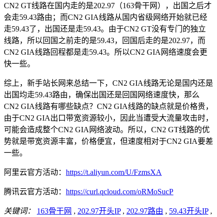
CN2 GT线路在国内走的是202.97（163骨干网），出国之后才
会走59.43路由；而CN2 GIA线路从国内省级网络开始就已经
走59.43了，出国还是走59.43。由于CN2 GT没有专门的独立
线路，所以回国之前走的是59.43，回国后走的是202.97，而
CN2 GIA线路回程都是走59.43。所以CN2 GIA网络速度会更
快一些。
综上，新手站长网来总结一下，CN2 GIA线路无论是国内还是
出国均走59.43路由，确保出国还是回国网络速度快，那么
CN2 GIA线路有哪些缺点？CN2 GIA线路的缺点就是价格贵，
由于CN2 GIA出口带宽资源较小，因此当遭受大流量攻击时，
可能会造成整个CN2 GIA网络波动。所以，CN2 GT线路的优
势就是带宽资源丰富，价格便宜，但速度相对于CN2 GIA要差
一些。
阿里云官方活动：
https://t.aliyun.com/U/FzmsXA
腾讯云官方活动：
https://curl.qcloud.com/oRMoSucP
关键词：
163骨干网
,
202.97开头IP
,
202.97路由
,
59.43开头IP
,