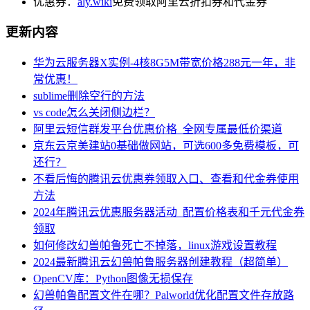
优惠券：
aly.wiki
免费领取阿里云折扣券和代金券
更新内容
华为云服务器X实例-4核8G5M带宽价格288元一年，非
常优惠！
sublime删除空行的方法
vs code怎么关闭侧边栏？
阿里云短信群发平台优惠价格_全网专属最低价渠道
京东云京美建站0基础做网站，可选600多免费模板，可
还行？
不看后悔的腾讯云优惠券领取入口、查看和代金券使用
方法
2024年腾讯云优惠服务器活动_配置价格表和千元代金券
领取
如何修改幻兽帕鲁死亡不掉落，linux游戏设置教程
2024最新腾讯云幻兽帕鲁服务器创建教程（超简单）
OpenCV库：Python图像无损保存
幻兽帕鲁配置文件在哪？Palworld优化配置文件存放路