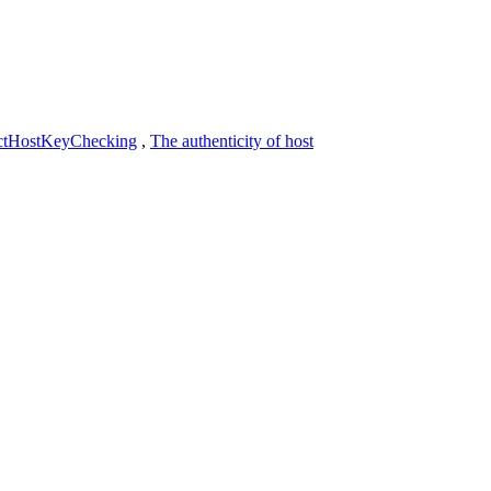
ictHostKeyChecking
,
The authenticity of host