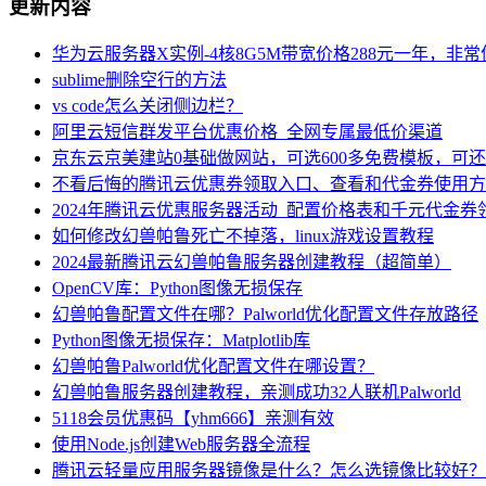
更新内容
华为云服务器X实例-4核8G5M带宽价格288元一年，非
sublime删除空行的方法
vs code怎么关闭侧边栏？
阿里云短信群发平台优惠价格_全网专属最低价渠道
京东云京美建站0基础做网站，可选600多免费模板，可
不看后悔的腾讯云优惠券领取入口、查看和代金券使用方
2024年腾讯云优惠服务器活动_配置价格表和千元代金券
如何修改幻兽帕鲁死亡不掉落，linux游戏设置教程
2024最新腾讯云幻兽帕鲁服务器创建教程（超简单）
OpenCV库：Python图像无损保存
幻兽帕鲁配置文件在哪？Palworld优化配置文件存放路径
Python图像无损保存：Matplotlib库
幻兽帕鲁Palworld优化配置文件在哪设置？
幻兽帕鲁服务器创建教程，亲测成功32人联机Palworld
5118会员优惠码【yhm666】亲测有效
使用Node.js创建Web服务器全流程
腾讯云轻量应用服务器镜像是什么？怎么选镜像比较好？