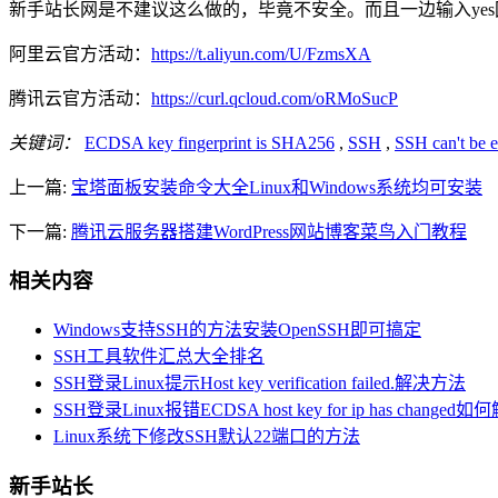
新手站长网是不建议这么做的，毕竟不安全。而且一边输入ye
阿里云官方活动：
https://t.aliyun.com/U/FzmsXA
腾讯云官方活动：
https://curl.qcloud.com/oRMoSucP
关键词：
ECDSA key fingerprint is SHA256
,
SSH
,
SSH can't be e
上一篇:
宝塔面板安装命令大全Linux和Windows系统均可安装
下一篇:
腾讯云服务器搭建WordPress网站博客菜鸟入门教程
相关内容
Windows支持SSH的方法安装OpenSSH即可搞定
SSH工具软件汇总大全排名
SSH登录Linux提示Host key verification failed.解决方法
SSH登录Linux报错ECDSA host key for ip has changed
Linux系统下修改SSH默认22端口的方法
新手站长