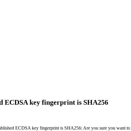
shed ECDSA key fingerprint is SHA256
 ECDSA key fingerprint is SHA256: Are you sure you want to cont