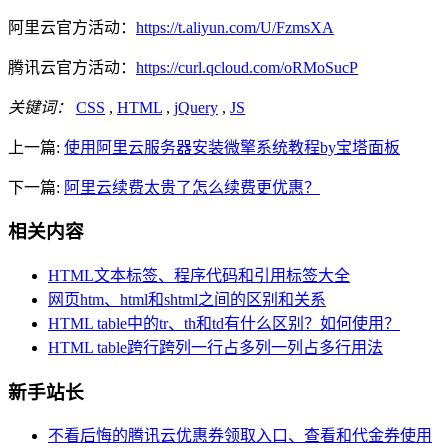
阿里云官方活动：
https://t.aliyun.com/U/FzmsXA
腾讯云官方活动：
https://curl.qcloud.com/oRMoSucP
关键词：
CSS
,
HTML
,
jQuery
,
JS
上一篇:
使用阿里云服务器安装微擎系统教程by宝塔面板
下一篇:
阿里云续费太贵了怎么续费更优惠？
相关内容
HTML文本标签、程序代码和引用标签大全
网页htm、html和shtml之间的区别和关系
HTML table中的tr、th和td有什么区别？如何使用？
HTML table跨行跨列一行占多列一列占多行用法
新手站长
不看后悔的腾讯云优惠券领取入口、查看和代金券使用