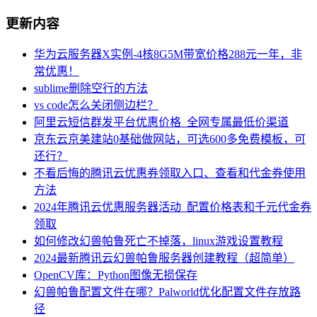
更新内容
华为云服务器X实例-4核8G5M带宽价格288元一年，非
常优惠！
sublime删除空行的方法
vs code怎么关闭侧边栏？
阿里云短信群发平台优惠价格_全网专属最低价渠道
京东云京美建站0基础做网站，可选600多免费模板，可
还行？
不看后悔的腾讯云优惠券领取入口、查看和代金券使用
方法
2024年腾讯云优惠服务器活动_配置价格表和千元代金券
领取
如何修改幻兽帕鲁死亡不掉落，linux游戏设置教程
2024最新腾讯云幻兽帕鲁服务器创建教程（超简单）
OpenCV库：Python图像无损保存
幻兽帕鲁配置文件在哪？Palworld优化配置文件存放路
径