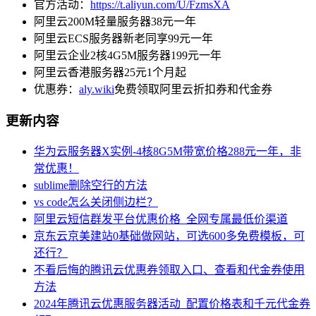
官方活动：
https://t.aliyun.com/U/FzmsXA
阿里云200M轻量服务器38元一年
阿里云ECS服务器新老同享99元一年
阿里云企业2核4G5M服务器199元一年
阿里云香港服务器25元1个月起
优惠券：
aly.wiki
免费领取阿里云折扣券和代金券
更新内容
华为云服务器X实例-4核8G5M带宽价格288元一年，非
常优惠！
sublime删除空行的方法
vs code怎么关闭侧边栏？
阿里云短信群发平台优惠价格_全网专属最低价渠道
京东云京美建站0基础做网站，可选600多免费模板，可
还行？
不看后悔的腾讯云优惠券领取入口、查看和代金券使用
方法
2024年腾讯云优惠服务器活动_配置价格表和千元代金券