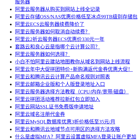
服务器
阿里云服务器从购买到网站上线全记录
阿里云存储OSS/NAS优惠价格低至冰点99TB级别存储包
阿里云ECS云服务器续费降价了
阿里云服务器如何取消自动续费？
阿里云2折云服务器ECS优惠价330元一年
套路云和良心云是指哪个云计算公司？
阿里云服务器如何选择？
小白不怕阿里云建站地图教你从域名到网站上线流程
阿里云年中大促拼团特价+新购满返代金券优惠大促！
阿里云和腾讯云云计算产品命名规则对照表
阿里云邮箱企业版和个人版登录地址入口
阿里云服务器选择方法教程（CPU/内存/宽带/磁盘）
阿里云拼团活动推荐拉新红包立即加入
阿里云网站SSL证书免费版申请地址
阿里云域名注册代金券
阿里云MySQL数据库优惠3折价格低至35元/月
阿里云和腾讯云地域节点可用区的选择方法攻略
什么是虚拟MFA？阿里云设置虚拟MFA登录让账户更加