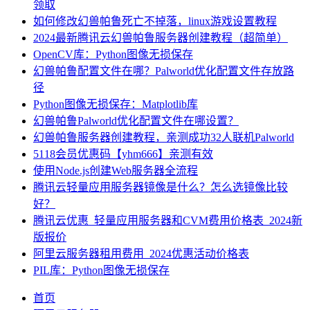
领取
如何修改幻兽帕鲁死亡不掉落，linux游戏设置教程
2024最新腾讯云幻兽帕鲁服务器创建教程（超简单）
OpenCV库：Python图像无损保存
幻兽帕鲁配置文件在哪？Palworld优化配置文件存放路
径
Python图像无损保存：Matplotlib库
幻兽帕鲁Palworld优化配置文件在哪设置？
幻兽帕鲁服务器创建教程，亲测成功32人联机Palworld
5118会员优惠码【yhm666】亲测有效
使用Node.js创建Web服务器全流程
腾讯云轻量应用服务器镜像是什么？怎么选镜像比较
好？
腾讯云优惠_轻量应用服务器和CVM费用价格表_2024新
版报价
阿里云服务器租用费用_2024优惠活动价格表
PIL库：Python图像无损保存
首页