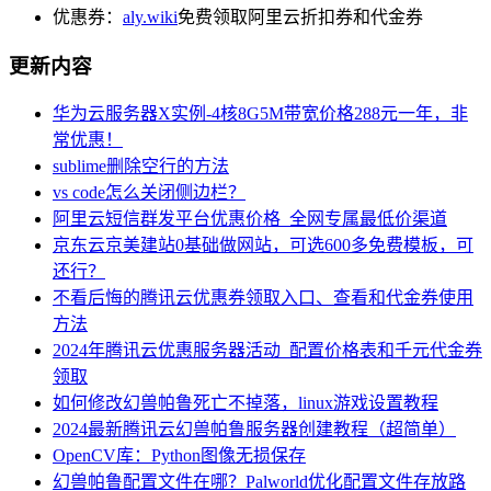
优惠券：
aly.wiki
免费领取阿里云折扣券和代金券
更新内容
华为云服务器X实例-4核8G5M带宽价格288元一年，非
常优惠！
sublime删除空行的方法
vs code怎么关闭侧边栏？
阿里云短信群发平台优惠价格_全网专属最低价渠道
京东云京美建站0基础做网站，可选600多免费模板，可
还行？
不看后悔的腾讯云优惠券领取入口、查看和代金券使用
方法
2024年腾讯云优惠服务器活动_配置价格表和千元代金券
领取
如何修改幻兽帕鲁死亡不掉落，linux游戏设置教程
2024最新腾讯云幻兽帕鲁服务器创建教程（超简单）
OpenCV库：Python图像无损保存
幻兽帕鲁配置文件在哪？Palworld优化配置文件存放路