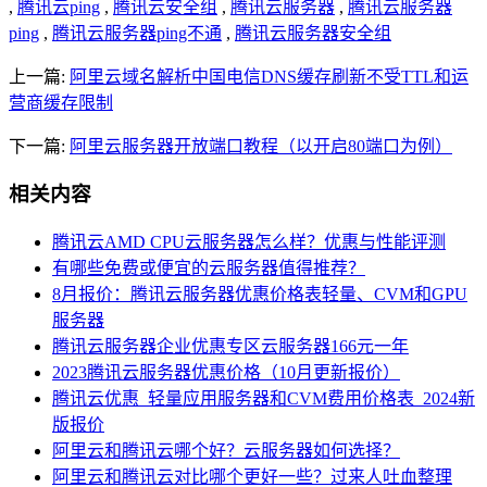
,
腾讯云ping
,
腾讯云安全组
,
腾讯云服务器
,
腾讯云服务器
ping
,
腾讯云服务器ping不通
,
腾讯云服务器安全组
上一篇:
阿里云域名解析中国电信DNS缓存刷新不受TTL和运
营商缓存限制
下一篇:
阿里云服务器开放端口教程（以开启80端口为例）
相关内容
腾讯云AMD CPU云服务器怎么样？优惠与性能评测
有哪些免费或便宜的云服务器值得推荐？
8月报价：腾讯云服务器优惠价格表轻量、CVM和GPU
服务器
腾讯云服务器企业优惠专区云服务器166元一年
2023腾讯云服务器优惠价格（10月更新报价）
腾讯云优惠_轻量应用服务器和CVM费用价格表_2024新
版报价
阿里云和腾讯云哪个好？云服务器如何选择？
阿里云和腾讯云对比哪个更好一些？过来人吐血整理