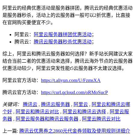
阿里云的经典优惠活动是服务器拼团，腾讯云的经典优惠活动
是服务器秒杀，活动上的云服务器一般可以2折优惠，比直接
在官网购买要便宜不少。
阿里云：
阿里云服务器拼团优惠活动
；
腾讯云：
腾讯云服务器秒杀优惠活动
；
综上，阿里云和腾讯云服务器如何选择？新手站长网建议大家
结合当前二者的优惠活动来选择，腾讯云海外节点的云服务器
优惠活动较少，阿里云突发性能t5云服务器不太建议选择。
阿里云官方活动：
https://t.aliyun.com/U/FzmsXA
腾讯云官方活动：
https://curl.qcloud.com/oRMoSucP
关键词：
腾讯云
,
腾讯云服务器
,
阿里云
,
阿里云和腾讯云哪
个好
,
阿里云和腾讯云对比
,
阿里云和腾讯云选择
,
阿里云服
务器
,
阿里云服务器和腾讯云服务器
,
阿里云腾讯云对比
上一篇:
腾讯云优惠券之2860元代金券领取及使用规则详细介