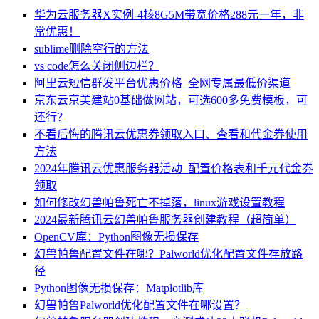
华为云服务器X实例-4核8G5M带宽价格288元一年，非
常优惠！
sublime删除空行的方法
vs code怎么关闭侧边栏？
阿里云短信群发平台优惠价格_全网专属最低价渠道
京东云京美建站0基础做网站，可选600多免费模板，可
还行？
不看后悔的腾讯云优惠券领取入口、查看和代金券使用
方法
2024年腾讯云优惠服务器活动_配置价格表和千元代金券
领取
如何修改幻兽帕鲁死亡不掉落，linux游戏设置教程
2024最新腾讯云幻兽帕鲁服务器创建教程（超简单）
OpenCV库：Python图像无损保存
幻兽帕鲁配置文件在哪？Palworld优化配置文件存放路
径
Python图像无损保存：Matplotlib库
幻兽帕鲁Palworld优化配置文件在哪设置？