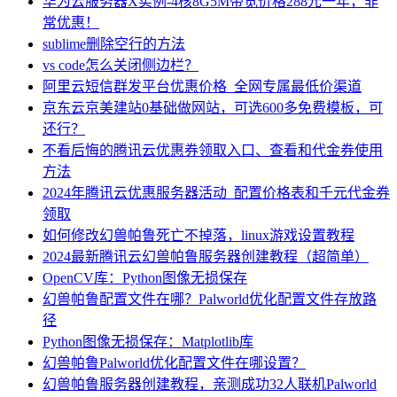
华为云服务器X实例-4核8G5M带宽价格288元一年，非
常优惠！
sublime删除空行的方法
vs code怎么关闭侧边栏？
阿里云短信群发平台优惠价格_全网专属最低价渠道
京东云京美建站0基础做网站，可选600多免费模板，可
还行？
不看后悔的腾讯云优惠券领取入口、查看和代金券使用
方法
2024年腾讯云优惠服务器活动_配置价格表和千元代金券
领取
如何修改幻兽帕鲁死亡不掉落，linux游戏设置教程
2024最新腾讯云幻兽帕鲁服务器创建教程（超简单）
OpenCV库：Python图像无损保存
幻兽帕鲁配置文件在哪？Palworld优化配置文件存放路
径
Python图像无损保存：Matplotlib库
幻兽帕鲁Palworld优化配置文件在哪设置？
幻兽帕鲁服务器创建教程，亲测成功32人联机Palworld