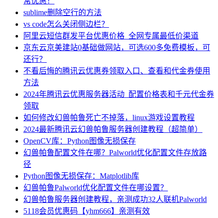
常优惠！
sublime删除空行的方法
vs code怎么关闭侧边栏？
阿里云短信群发平台优惠价格_全网专属最低价渠道
京东云京美建站0基础做网站，可选600多免费模板，可
还行？
不看后悔的腾讯云优惠券领取入口、查看和代金券使用
方法
2024年腾讯云优惠服务器活动_配置价格表和千元代金券
领取
如何修改幻兽帕鲁死亡不掉落，linux游戏设置教程
2024最新腾讯云幻兽帕鲁服务器创建教程（超简单）
OpenCV库：Python图像无损保存
幻兽帕鲁配置文件在哪？Palworld优化配置文件存放路
径
Python图像无损保存：Matplotlib库
幻兽帕鲁Palworld优化配置文件在哪设置？
幻兽帕鲁服务器创建教程，亲测成功32人联机Palworld
5118会员优惠码【yhm666】亲测有效