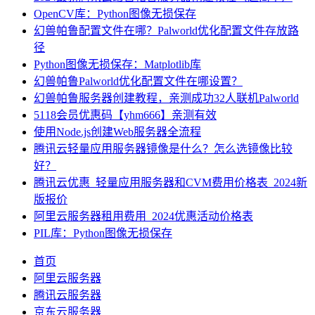
OpenCV库：Python图像无损保存
幻兽帕鲁配置文件在哪？Palworld优化配置文件存放路
径
Python图像无损保存：Matplotlib库
幻兽帕鲁Palworld优化配置文件在哪设置？
幻兽帕鲁服务器创建教程，亲测成功32人联机Palworld
5118会员优惠码【yhm666】亲测有效
使用Node.js创建Web服务器全流程
腾讯云轻量应用服务器镜像是什么？怎么选镜像比较
好？
腾讯云优惠_轻量应用服务器和CVM费用价格表_2024新
版报价
阿里云服务器租用费用_2024优惠活动价格表
PIL库：Python图像无损保存
首页
阿里云服务器
腾讯云服务器
京东云服务器