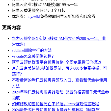
阿里云企业2核4G5M服务器199元一年
阿里云香港服务器25元1个月起
优惠券：
aly.wiki
免费领取阿里云折扣券和代金券
更新内容
华为云服务器X实例-4核8G5M带宽价格288元一年，非
常优惠！
sublime删除空行的方法
vs code怎么关闭侧边栏？
阿里云短信群发平台优惠价格_全网专属最低价渠道
京东云京美建站0基础做网站，可选600多免费模板，可
还行？
不看后悔的腾讯云优惠券领取入口、查看和代金券使用
方法
2024年腾讯云优惠服务器活动_配置价格表和千元代金券
领取
如何修改幻兽帕鲁死亡不掉落，linux游戏设置教程
2024最新腾讯云幻兽帕鲁服务器创建教程（超简单）