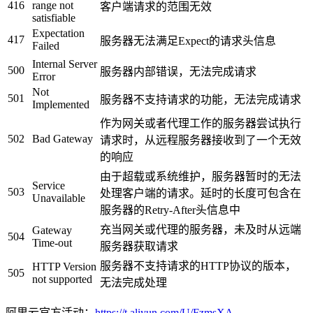
416
range not
客户端请求的范围无效
satisfiable
Expectation
417
服务器无法满足Expect的请求头信息
Failed
Internal Server
500
服务器内部错误，无法完成请求
Error
Not
501
服务器不支持请求的功能，无法完成请求
Implemented
作为网关或者代理工作的服务器尝试执行
502
Bad Gateway
请求时，从远程服务器接收到了一个无效
的响应
由于超载或系统维护，服务器暂时的无法
Service
503
处理客户端的请求。延时的长度可包含在
Unavailable
服务器的Retry-After头信息中
充当网关或代理的服务器，未及时从远端
Gateway
504
Time-out
服务器获取请求
服务器不支持请求的HTTP协议的版本，
HTTP Version
505
not supported
无法完成处理
阿里云官方活动：
https://t.aliyun.com/U/FzmsXA